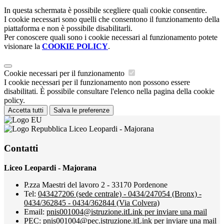
In questa schermata è possibile scegliere quali cookie consentire.
I cookie necessari sono quelli che consentono il funzionamento della
piattaforma e non è possibile disabilitarli.
Per conoscere quali sono i cookie necessari al funzionamento potete
visionare la
COOKIE POLICY
.
Cookie necessari per il funzionamento
I cookie necessari per il funzionamento non possono essere
disabilitati. È possibile consultare l'elenco nella pagina della cookie
policy.
Accetta tutti
Salva le preferenze
Liceo Leopardi - Majorana
Contatti
Liceo Leopardi - Majorana
P.zza Maestri del lavoro 2 - 33170 Pordenone
Tel:
043427206 (sede centrale) - 0434/247054 (Bronx) -
0434/362845 - 0434/362844 (Via Colvera)
Email:
pnis001004@istruzione.it
Link per inviare una mail
PEC:
pnis001004@pec.istruzione.it
Link per inviare una mail