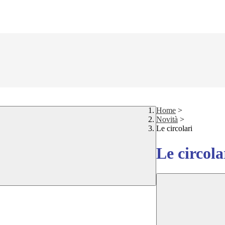
Home
>
Novità
>
Le circolari
Le circola