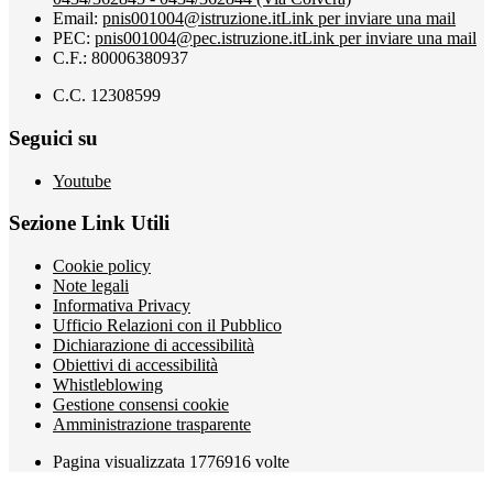
Email:
pnis001004@istruzione.it
Link per inviare una mail
PEC:
pnis001004@pec.istruzione.it
Link per inviare una mail
C.F.: 80006380937
C.C. 12308599
Seguici su
Youtube
Sezione Link Utili
Cookie policy
Note legali
Informativa Privacy
Ufficio Relazioni con il Pubblico
Dichiarazione di accessibilità
Obiettivi di accessibilità
Whistleblowing
Gestione consensi cookie
Amministrazione trasparente
Pagina visualizzata
1776916
volte