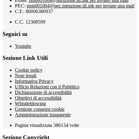
Email:
pnis001004@istruzione.it
Link per inviare una mail
PEC:
pnis001004@pec.istruzione.it
Link per inviare una mail
C.F.: 80006380937
C.C. 12308599
Seguici su
Youtube
Sezione Link Utili
Cookie policy
Note legali
Informativa Privacy
Ufficio Relazioni con il Pubblico
Dichiarazione di accessibilità
Obiettivi di accessibilità
Whistleblowing
Gestione consensi cookie
Amministrazione trasparente
Pagina visualizzata
386134
volte
Sezione Copyright