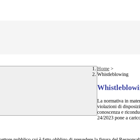
Home
>
Whistleblowing
Whistleblow
La normativa in mater
violazioni di disposiz
conoscenza e riconduc
24/2023 pone a carico 
 settore pubblico cui è fatto obbligo di prevedere la figura del Respon