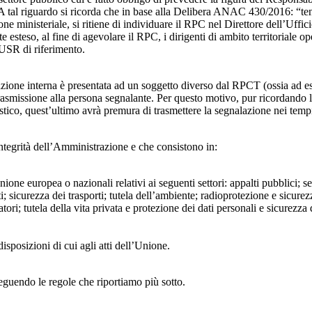
 A tal riguardo si ricorda che in base alla Delibera ANAC 430/2016: “tenu
ne ministeriale, si ritiene di individuare il RPC nel Direttore dell’Uffici
 esteso, al fine di agevolare il RPC, i dirigenti di ambito territoriale o
’USR di riferimento.
azione interna è presentata ad un soggetto diverso dal RPCT (ossia ad ese
trasmissione alla persona segnalante. Per questo motivo, pur ricordand
lastico, quest’ultimo avrà premura di trasmettere la segnalazione nei tem
ntegrità dell’Amministrazione e che consistono in:
Unione europea o nazionali relativi ai seguenti settori: appalti pubblici; s
; sicurezza dei trasporti; tutela dell’ambiente; radioprotezione e sicurez
ri; tutela della vita privata e protezione dei dati personali e sicurezza de
isposizioni di cui agli atti dell’Unione.
seguendo le regole che riportiamo più sotto.