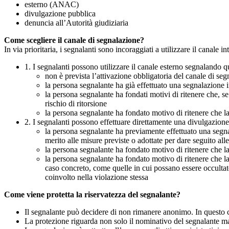
esterno (ANAC)
divulgazione pubblica
denuncia all’Autorità giudiziaria
Come scegliere il canale di segnalazione?
In via prioritaria, i segnalanti sono incoraggiati a utilizzare il canale
1. I segnalanti possono utilizzare il canale esterno segnaland
non è prevista l’attivazione obbligatoria del canale di se
la persona segnalante ha già effettuato una segnalazione i
la persona segnalante ha fondati motivi di ritenere che, s
rischio di ritorsione
la persona segnalante ha fondato motivo di ritenere che la
2. I segnalanti possono effettuare direttamente una divulgazion
la persona segnalante ha previamente effettuato una segnal
merito alle misure previste o adottate per dare seguito all
la persona segnalante ha fondato motivo di ritenere che la
la persona segnalante ha fondato motivo di ritenere che la
caso concreto, come quelle in cui possano essere occultate
coinvolto nella violazione stessa
Come viene protetta la riservatezza del segnalante?
Il segnalante può decidere di non rimanere anonimo. In questo ca
La protezione riguarda non solo il nominativo del segnalante ma a