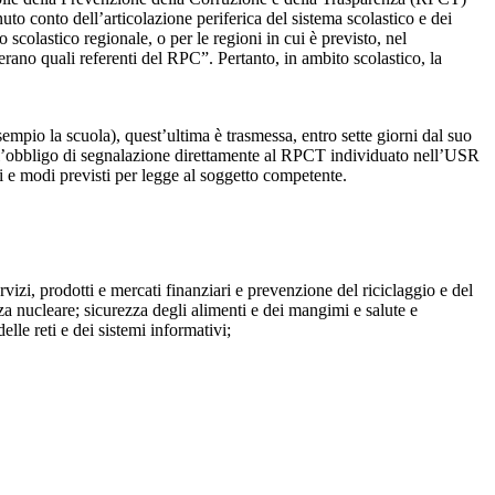
to conto dell’articolazione periferica del sistema scolastico e dei
o scolastico regionale, o per le regioni in cui è previsto, nel
perano quali referenti del RPC”. Pertanto, in ambito scolastico, la
mpio la scuola), quest’ultima è trasmessa, entro sette giorni dal suo
o l’obbligo di segnalazione direttamente al RPCT individuato nell’USR
pi e modi previsti per legge al soggetto competente.
ervizi, prodotti e mercati finanziari e prevenzione del riciclaggio e del
za nucleare; sicurezza degli alimenti e dei mangimi e salute e
lle reti e dei sistemi informativi;