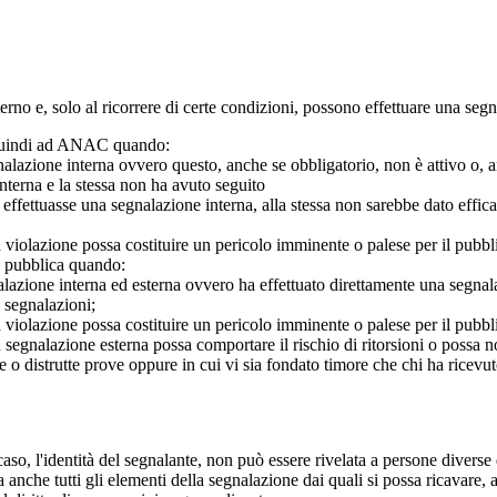
 interno e, solo al ricorrere di certe condizioni, possono effettuare una s
o quindi ad ANAC quando:
gnalazione interna ovvero questo, anche se obbligatorio, non è attivo o, 
nterna e la stessa non ha avuto seguito
e effettuasse una segnalazione interna, alla stessa non sarebbe dato eff
 violazione possa costituire un pericolo imminente o palese per il pubbl
e pubblica quando:
azione interna ed esterna ovvero ha effettuato direttamente una segnalazio
e segnalazioni;
 violazione possa costituire un pericolo imminente o palese per il pubbli
 segnalazione esterna possa comportare il rischio di ritorsioni o possa n
 o distrutte prove oppure in cui vi sia fondato timore che chi ha ricevut
so, l'identità del segnalante, non può essere rivelata a persone diverse 
nche tutti gli elementi della segnalazione dai quali si possa ricavare, 