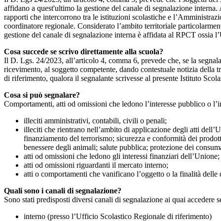
affidano a quest'ultimo la gestione del canale di segnalazione interna.
rapporti che intercorrono tra le istituzioni scolastiche e l’Amministrazio
coordinatore regionale. Considerato l’ambito territoriale particolarmente
gestione del canale di segnalazione interna è affidata al RPCT ossia l
Cosa succede se scrivo direttamente alla scuola?
Il D. Lgs. 24/2023, all’articolo 4, comma 6, prevede che, se la segnal
ricevimento, al soggetto competente, dando contestuale notizia della 
di riferimento, qualora il segnalante scrivesse al presente Istituto Sco
Cosa si può segnalare?
Comportamenti, atti od omissioni che ledono l’interesse pubblico o l’i
illeciti amministrativi, contabili, civili o penali;
illeciti che rientrano nell’ambito di applicazione degli atti dell’
finanziamento del terrorismo; sicurezza e conformità dei prodotti
benessere degli animali; salute pubblica; protezione dei consumato
atti od omissioni che ledono gli interessi finanziari dell’Unione;
atti od omissioni riguardanti il mercato interno;
atti o comportamenti che vanificano l’oggetto o la finalità delle d
Quali sono i canali di segnalazione?
Sono stati predisposti diversi canali di segnalazione ai quai accedere 
interno (presso l’Ufficio Scolastico Regionale di riferimento)