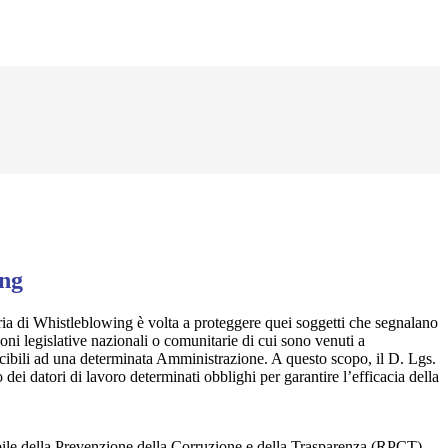
ing
ia di Whistleblowing è volta a proteggere quei soggetti che segnalano
ioni legislative nazionali o comunitarie di cui sono venuti a
ibili ad una determinata Amministrazione. A questo scopo, il D. Lgs.
dei datori di lavoro determinati obblighi per garantire l’efficacia della
sabile della Prevenzione della Corruzione e della Trasparenza (RPCT)