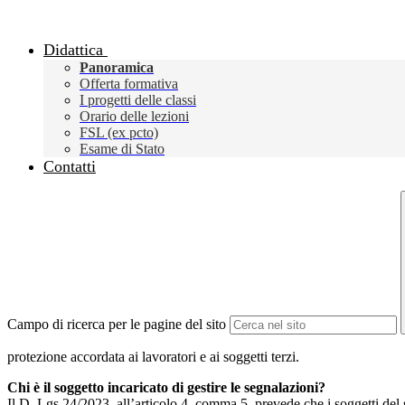
Didattica
Panoramica
Offerta formativa
I progetti delle classi
Orario delle lezioni
FSL (ex pcto)
Esame di Stato
Contatti
Campo di ricerca per le pagine del sito
protezione accordata ai lavoratori e ai soggetti terzi.
Chi è il soggetto incaricato di gestire le segnalazioni?
Il D. Lgs 24/2023, all’articolo 4, comma 5, prevede che i soggetti del