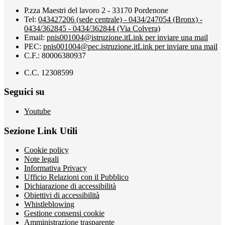
P.zza Maestri del lavoro 2 - 33170 Pordenone
Tel:
043427206 (sede centrale) - 0434/247054 (Bronx) -
0434/362845 - 0434/362844 (Via Colvera)
Email:
pnis001004@istruzione.it
Link per inviare una mail
PEC:
pnis001004@pec.istruzione.it
Link per inviare una mail
C.F.: 80006380937
C.C. 12308599
Seguici su
Youtube
Sezione Link Utili
Cookie policy
Note legali
Informativa Privacy
Ufficio Relazioni con il Pubblico
Dichiarazione di accessibilità
Obiettivi di accessibilità
Whistleblowing
Gestione consensi cookie
Amministrazione trasparente