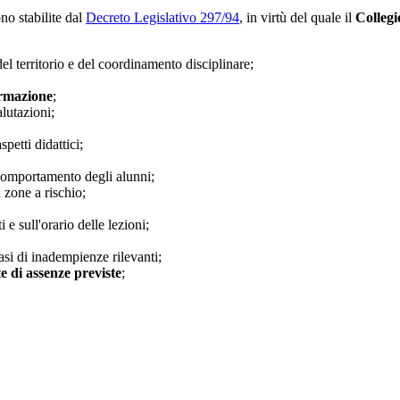
no stabilite dal
Decreto Legislativo 297/94
, in virtù del quale il
Collegi
l territorio e del coordinamento disciplinare;
rmazione
;
alutazioni;
petti didattici;
 comportamento degli alunni;
n zone a rischio;
e sull'orario delle lezioni;
asi di inadempienze rilevanti;
e di assenze previste
;