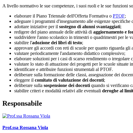
A livello normativo le sue competenze, i suoi ruoli e le sue funzioni so
elaborare il Piano Triennale dell'Offerta Formativa o
PTOF
;
adeguare i programmi d'insegnamento alle esigenze specifiche de
adottare iniziative per il
sostegno di alunni svantaggiati
;
redigere del piano annuale delle attività di
aggiornamento e fo
suddividere l'anno scolastico in trimestri o quadrimestri per le v
stabilire l'
adozione dei libri di testo
;
approvare gli accordi con reti di scuole per quanto riguarda gli as
valutare periodicamente l'andamento didattico complessivo;
elaborare soluzioni per i casi di scarso rendimento o irregolare
valutare lo stato di attuazione dei progetti per le scuole situate i
identificare e attribuire funzioni strumentali al PTOF.
deliberare sulla formazione delle classi, assegnazione dei docenti 
eleggere il
comitato di valutazione dei docenti
;
deliberare sulla
sospensione dei docenti
quando si verificano c
stabilire criteri e modalità relativi alle eventuali
deroghe al limit
Responsabile
Prof.ssa Rossana Viola