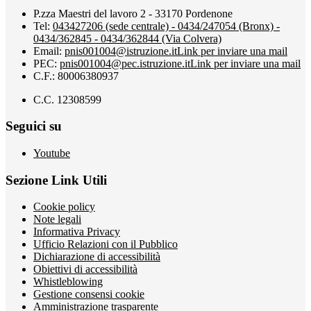
P.zza Maestri del lavoro 2 - 33170 Pordenone
Tel:
043427206 (sede centrale) - 0434/247054 (Bronx) -
0434/362845 - 0434/362844 (Via Colvera)
Email:
pnis001004@istruzione.it
Link per inviare una mail
PEC:
pnis001004@pec.istruzione.it
Link per inviare una mail
C.F.: 80006380937
C.C. 12308599
Seguici su
Youtube
Sezione Link Utili
Cookie policy
Note legali
Informativa Privacy
Ufficio Relazioni con il Pubblico
Dichiarazione di accessibilità
Obiettivi di accessibilità
Whistleblowing
Gestione consensi cookie
Amministrazione trasparente