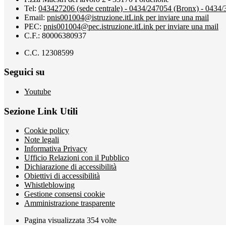
Tel:
043427206 (sede centrale) - 0434/247054 (Bronx) - 0434
Email:
pnis001004@istruzione.it
Link per inviare una mail
PEC:
pnis001004@pec.istruzione.it
Link per inviare una mail
C.F.: 80006380937
C.C. 12308599
Seguici su
Youtube
Sezione Link Utili
Cookie policy
Note legali
Informativa Privacy
Ufficio Relazioni con il Pubblico
Dichiarazione di accessibilità
Obiettivi di accessibilità
Whistleblowing
Gestione consensi cookie
Amministrazione trasparente
Pagina visualizzata
354
volte