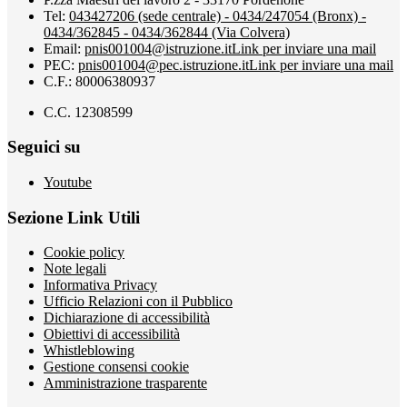
Tel:
043427206 (sede centrale) - 0434/247054 (Bronx) -
0434/362845 - 0434/362844 (Via Colvera)
Email:
pnis001004@istruzione.it
Link per inviare una mail
PEC:
pnis001004@pec.istruzione.it
Link per inviare una mail
C.F.: 80006380937
C.C. 12308599
Seguici su
Youtube
Sezione Link Utili
Cookie policy
Note legali
Informativa Privacy
Ufficio Relazioni con il Pubblico
Dichiarazione di accessibilità
Obiettivi di accessibilità
Whistleblowing
Gestione consensi cookie
Amministrazione trasparente