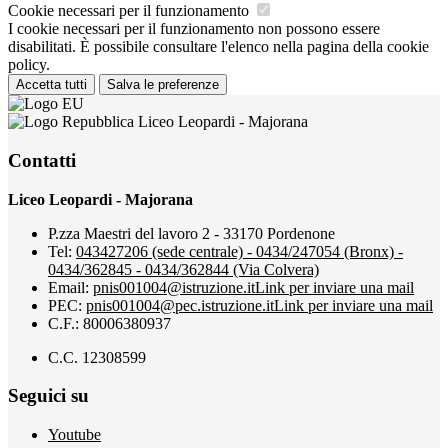
Cookie necessari per il funzionamento
I cookie necessari per il funzionamento non possono essere
disabilitati. È possibile consultare l'elenco nella pagina della cookie
policy.
Accetta tutti
Salva le preferenze
Liceo Leopardi - Majorana
Contatti
Liceo Leopardi - Majorana
P.zza Maestri del lavoro 2 - 33170 Pordenone
Tel:
043427206 (sede centrale) - 0434/247054 (Bronx) -
0434/362845 - 0434/362844 (Via Colvera)
Email:
pnis001004@istruzione.it
Link per inviare una mail
PEC:
pnis001004@pec.istruzione.it
Link per inviare una mail
C.F.: 80006380937
C.C. 12308599
Seguici su
Youtube