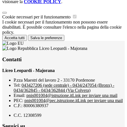
visionare la
COOKIE POLICY
.
Cookie necessari per il funzionamento
I cookie necessari per il funzionamento non possono essere
disabilitati. È possibile consultare l'elenco nella pagina della cookie
policy.
Accetta tutti
Salva le preferenze
Liceo Leopardi - Majorana
Contatti
Liceo Leopardi - Majorana
P.zza Maestri del lavoro 2 - 33170 Pordenone
Tel:
043427206 (sede centrale) - 0434/247054 (Bronx) -
0434/362845 - 0434/362844 (Via Colvera)
Email:
pnis001004@istruzione.it
Link per inviare una mail
PEC:
pnis001004@pec.istruzione.it
Link per inviare una mail
C.F.: 80006380937
C.C. 12308599
Seguici su