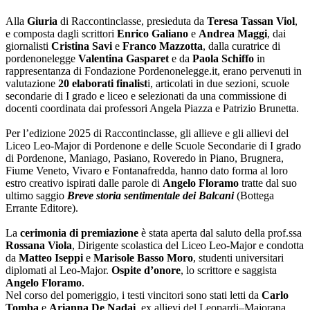
Alla
Giuria
di Raccontinclasse, presieduta da
Teresa Tassan Viol
,
e composta dagli scrittori
Enrico Galiano
e
Andrea Maggi
, dai
giornalisti
Cristina Savi
e
Franco Mazzotta
, dalla curatrice di
pordenonelegge
Valentina Gasparet
e da
Paola Schiffo
in
rappresentanza di Fondazione Pordenonelegge.it, erano pervenuti in
valutazione
20 elaborati finalist
i, articolati in due sezioni, scuole
secondarie di I grado e liceo e selezionati da una commissione di
docenti coordinata dai professori Angela Piazza e Patrizio Brunetta.
Per l’edizione 2025 di Raccontinclasse, gli allieve e gli allievi del
Liceo Leo-Major di Pordenone e delle Scuole Secondarie di I grado
di Pordenone, Maniago, Pasiano, Roveredo in Piano, Brugnera,
Fiume Veneto, Vivaro e Fontanafredda, hanno dato forma al loro
estro creativo ispirati dalle parole di
Angelo Floramo
tratte dal suo
ultimo saggio
Breve storia sentimentale dei Balcani
(Bottega
Errante Editore).
La
cerimonia di premiazione
è stata aperta dal saluto della prof.ssa
Rossana Viola
, Dirigente scolastica del Liceo Leo-Major e condotta
da
Matteo Iseppi
e
Marisole Basso Moro
, studenti universitari
diplomati al Leo-Major.
Ospite d’onore
, lo scrittore e saggista
Angelo Floramo
.
Nel corso del pomeriggio, i testi vincitori sono stati letti da
Carlo
Tomba
e
Arianna De Nadai
, ex allievi del Leopardi–Majorana,