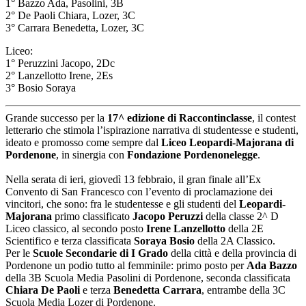
1° Bazzo Ada, Pasolini, 3B
2° De Paoli Chiara, Lozer, 3C
3° Carrara Benedetta, Lozer, 3C
Liceo:
1° Peruzzini Jacopo, 2Dc
2° Lanzellotto Irene, 2Es
3° Bosio Soraya
Grande successo per la
17^ edizione di Raccontinclasse
, il contest
letterario che stimola l’ispirazione narrativa di studentesse e studenti,
ideato e promosso come sempre dal
Liceo Leopardi-Majorana di
Pordenone
, in sinergia con
Fondazione Pordenonelegge
.
Nella serata di ieri, giovedì 13 febbraio, il gran finale all’Ex
Convento di San Francesco con l’evento di proclamazione dei
vincitori, che sono: fra le studentesse e gli studenti del
Leopardi-
Majorana
primo classificato
Jacopo Peruzzi
della classe 2^ D
Liceo classico, al secondo posto
Irene Lanzellotto
della 2E
Scientifico e terza classificata
Soraya Bosio
della 2A Classico.
Per le
Scuole Secondarie di I Grado
della città e della provincia di
Pordenone un podio tutto al femminile: primo posto per
Ada Bazzo
della 3B Scuola Media Pasolini di Pordenone, seconda classificata
Chiara De Paoli
e terza
Benedetta Carrara
, entrambe della 3C
Scuola Media Lozer di Pordenone.