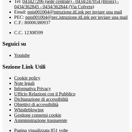
Tel:
043427206 (sede centrale) - 0434/247054 (Bronx) -
0434/362845 - 0434/362844 (Via Colvera)
Email:
pnis001004@istruzione.it
Link per inviare una mail
PEC:
pnis001004@pec.istruzione.it
Link per inviare una mail
C.F.: 80006380937
C.C. 12308599
Seguici su
Youtube
Sezione Link Utili
Cookie policy
Note legali
Informativa Privacy
Ufficio Relazioni con il Pubblico
Dichiarazione di accessibilità
Obiettivi di accessibilità
Whistleblowing
Gestione consensi cookie
Amministrazione trasparente
Pagina visualizzata
851
volte