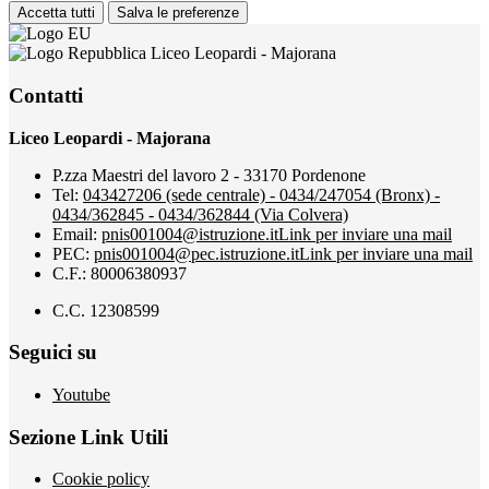
Accetta tutti
Salva le preferenze
Liceo Leopardi - Majorana
Contatti
Liceo Leopardi - Majorana
P.zza Maestri del lavoro 2 - 33170 Pordenone
Tel:
043427206 (sede centrale) - 0434/247054 (Bronx) -
0434/362845 - 0434/362844 (Via Colvera)
Email:
pnis001004@istruzione.it
Link per inviare una mail
PEC:
pnis001004@pec.istruzione.it
Link per inviare una mail
C.F.: 80006380937
C.C. 12308599
Seguici su
Youtube
Sezione Link Utili
Cookie policy