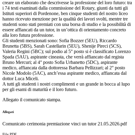
creare un elaborato che descrivesse la professione del loro futuro: tra
i 74 testi esaminati dalla commissione del Rotary, giunti da tutti gli
Istituti superiori di Pordenone, ben cinque studenti del nostro liceo
hanno ricevuto menzione per la qualità dei lavori svolti, mentre tre
studenti sono stati premiati con una borsa di studio e la possibilità di
essere affiancati da un tutor, in un’ottica di orientamento concreto
alla loro futura professione.
Gli studenti menzionati sono: Sofia Bozzer (5EU), Riccardo
Brunetta (5BS), Sarah Castellarin (5EU), Shenije Pireci (5CS),
Valeria Regini (5BC); sul podio al 5° posto si è classificato Lorenzo
Spada (5AU), aspirante cineasta, che verrà affiancato dal regista
Bruno Mercuri; al 4° posto Sofia Urbanetto (5DC), aspirante
medico, affiancata dalla dottoressa Barbara Pellizzari; al 2° posto
Nicole Modolo (5AC), anch’essa aspirante medico, affiancata dal
dottor Luca Miceli.
A tutti gli studenti i nostri complimenti e un grande in bocca al lupo
per gli esami di maturità e il loro futuro.
Allegato il comunicato stampa.
Allegati
Comunicato cerimonia premiazione vinci un tutor 21.05.2026.pdf
File PDF