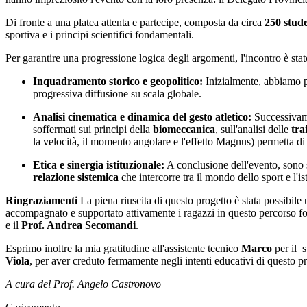
Di fronte a una platea attenta e partecipe, composta da circa
250 stude
sportiva e i principi scientifici fondamentali.
Per garantire una progressione logica degli argomenti, l'incontro è stat
Inquadramento storico e geopolitico:
Inizialmente, abbiamo pr
progressiva diffusione su scala globale.
Analisi cinematica e dinamica del gesto atletico:
Successivamen
soffermati sui principi della
biomeccanica
, sull'analisi delle
tra
la velocità, il momento angolare e l'effetto Magnus) permetta di 
Etica e sinergia istituzionale:
A conclusione dell'evento, sono st
relazione sistemica
che intercorre tra il mondo dello sport e l'is
Ringraziamenti
La piena riuscita di questo progetto è stata possibile
accompagnato e supportato attivamente i ragazzi in questo percorso f
e il
Prof. Andrea Secomandi
.
Esprimo inoltre la mia gratitudine all'assistente tecnico
Marco
per il s
Viola
, per aver creduto fermamente negli intenti educativi di questo pr
A cura del Prof. Angelo Castronovo