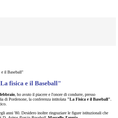
 e il Baseball"
a fisica e il Baseball"
febbraio
, ho avuto il piacere e l'onore di condurre, presso
a di Pordenone, la conferenza intitolata
"La Fisica e il Baseball"
.
tico.
gli anni '80. Desidero inoltre ringraziare le figure istituzionali che
.S.D.
Astros Porcia Baseball
,
Marcello Zappia
.