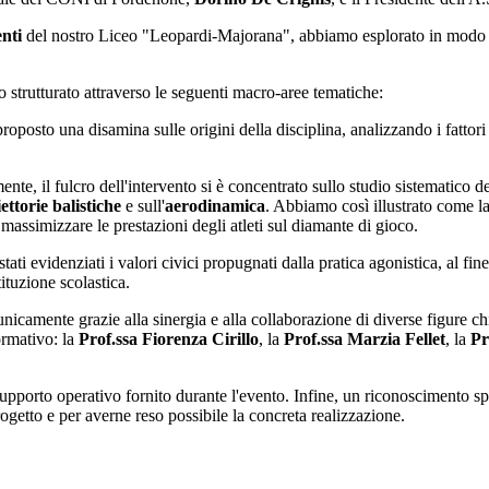
nti
del nostro Liceo "Leopardi-Majorana", abbiamo esplorato in modo anal
o strutturato attraverso le seguenti macro-aree tematiche:
oposto una disamina sulle origini della disciplina, analizzando i fattori
te, il fulcro dell'intervento si è concentrato sullo studio sistematico d
iettorie balistiche
e sull'
aerodinamica
. Abbiamo così illustrato come la 
massimizzare le prestazioni degli atleti sul diamante di gioco.
ati evidenziati i valori civici propugnati dalla pratica agonistica, al fi
tituzione scolastica.
 unicamente grazie alla sinergia e alla collaborazione di diverse figure 
ormativo: la
Prof.ssa Fiorenza Cirillo
, la
Prof.ssa Marzia Fellet
, la
Pr
upporto operativo fornito durante l'evento. Infine, un riconoscimento spe
ogetto e per averne reso possibile la concreta realizzazione.