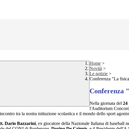
Home
>
Novità
>
Le notizie
>
Conferenza "La fisica
Conferenza "L
Nella giornata del
24 
l'Auditorium Concordi
ontro tra la nostra istituzione scolastica e il mondo dello sport agonis
t. Dario Bazzarini
, ex giocatore della Nazionale Italiana di baseball ne
ciale del CONI di Pordenone,
Dorino De Crignis
, e il Presidente dell'A