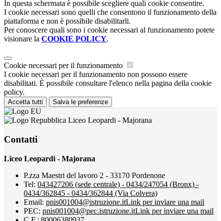
In questa schermata è possibile scegliere quali cookie consentire.
I cookie necessari sono quelli che consentono il funzionamento della
piattaforma e non è possibile disabilitarli.
Per conoscere quali sono i cookie necessari al funzionamento potete
visionare la
COOKIE POLICY
.
Cookie necessari per il funzionamento
I cookie necessari per il funzionamento non possono essere
disabilitati. È possibile consultare l'elenco nella pagina della cookie
policy.
Accetta tutti
Salva le preferenze
Liceo Leopardi - Majorana
Contatti
Liceo Leopardi - Majorana
P.zza Maestri del lavoro 2 - 33170 Pordenone
Tel:
043427206 (sede centrale) - 0434/247054 (Bronx) -
0434/362845 - 0434/362844 (Via Colvera)
Email:
pnis001004@istruzione.it
Link per inviare una mail
PEC:
pnis001004@pec.istruzione.it
Link per inviare una mail
C.F.: 80006380937