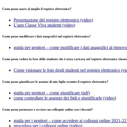
Come posso usare al meglio il registro elettronico?
Presentazione del registro elettronico (video)
L'app Classe Viva studenti (video)
Come posso modificare i dati anagrafici nel registro elettronico?
guida per genitori – come modificare i dati anagrafici al rinnovo
Come posso vedere la foto dello studente che è stata caricata nel registro elettronico classe
Come visionare le foto degli studenti nel registro elettronico (vi
Come posso giustificare le assenze di mio figlio tramite il registro elettronico?
guida per genitori – come giustificare (pdf)
come controllare le assenze dei figli e giustificarle (video
)
Come posso prenotare e avviare un colloquio online con i docenti?
guida per i genitori – come accedere ai colloqui online 2021-22
procedura per i colloqui online (video)