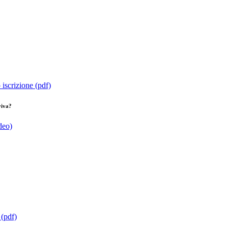
 iscrizione (pdf)
viva?
deo)
 (pdf)