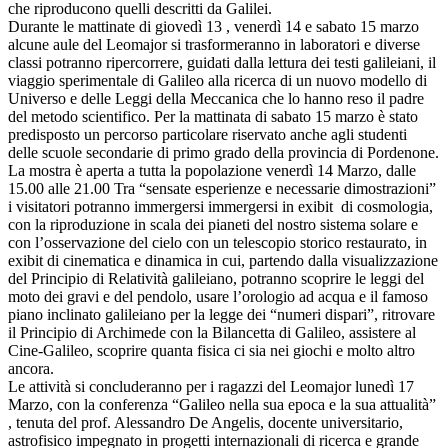
che riproducono quelli descritti da Galilei.
Durante le mattinate di giovedì 13 , venerdì 14 e sabato 15 marzo
alcune aule del Leomajor si trasformeranno in laboratori e diverse
classi potranno ripercorrere, guidati dalla lettura dei testi galileiani, il
viaggio sperimentale di Galileo alla ricerca di un nuovo modello di
Universo e delle Leggi della Meccanica che lo hanno reso il padre
del metodo scientifico. Per la mattinata di sabato 15 marzo è stato
predisposto un percorso particolare riservato anche agli studenti
delle scuole secondarie di primo grado della provincia di Pordenone.
La mostra è aperta a tutta la popolazione venerdì 14 Marzo, dalle
15.00 alle 21.00 Tra “sensate esperienze e necessarie dimostrazioni”
i visitatori potranno immergersi immergersi in exibit di cosmologia,
con la riproduzione in scala dei pianeti del nostro sistema solare e
con l’osservazione del cielo con un telescopio storico restaurato, in
exibit di cinematica e dinamica in cui, partendo dalla visualizzazione
del Principio di Relatività galileiano, potranno scoprire le leggi del
moto dei gravi e del pendolo, usare l’orologio ad acqua e il famoso
piano inclinato galileiano per la legge dei “numeri dispari”, ritrovare
il Principio di Archimede con la Bilancetta di Galileo, assistere al
Cine-Galileo, scoprire quanta fisica ci sia nei giochi e molto altro
ancora.
Le attività si concluderanno per i ragazzi del Leomajor lunedì 17
Marzo, con la conferenza “Galileo nella sua epoca e la sua attualità”
, tenuta del prof. Alessandro De Angelis, docente universitario,
astrofisico impegnato in progetti internazionali di ricerca e grande