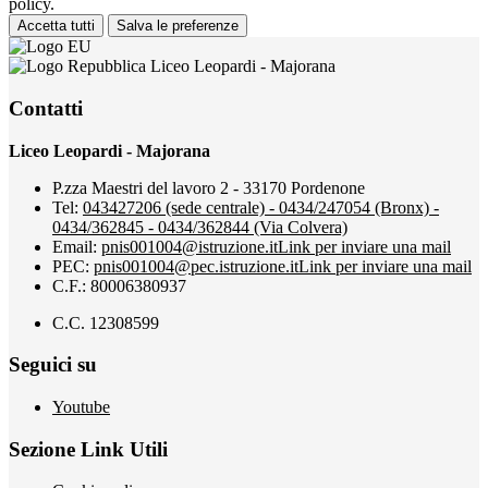
policy.
Accetta tutti
Salva le preferenze
Liceo Leopardi - Majorana
Contatti
Liceo Leopardi - Majorana
P.zza Maestri del lavoro 2 - 33170 Pordenone
Tel:
043427206 (sede centrale) - 0434/247054 (Bronx) -
0434/362845 - 0434/362844 (Via Colvera)
Email:
pnis001004@istruzione.it
Link per inviare una mail
PEC:
pnis001004@pec.istruzione.it
Link per inviare una mail
C.F.: 80006380937
C.C. 12308599
Seguici su
Youtube
Sezione Link Utili