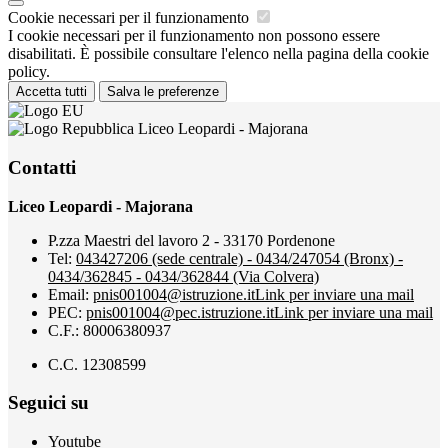
Cookie necessari per il funzionamento
I cookie necessari per il funzionamento non possono essere
disabilitati. È possibile consultare l'elenco nella pagina della cookie
policy.
Accetta tutti
Salva le preferenze
Liceo Leopardi - Majorana
Contatti
Liceo Leopardi - Majorana
P.zza Maestri del lavoro 2 - 33170 Pordenone
Tel:
043427206 (sede centrale) - 0434/247054 (Bronx) -
0434/362845 - 0434/362844 (Via Colvera)
Email:
pnis001004@istruzione.it
Link per inviare una mail
PEC:
pnis001004@pec.istruzione.it
Link per inviare una mail
C.F.: 80006380937
C.C. 12308599
Seguici su
Youtube