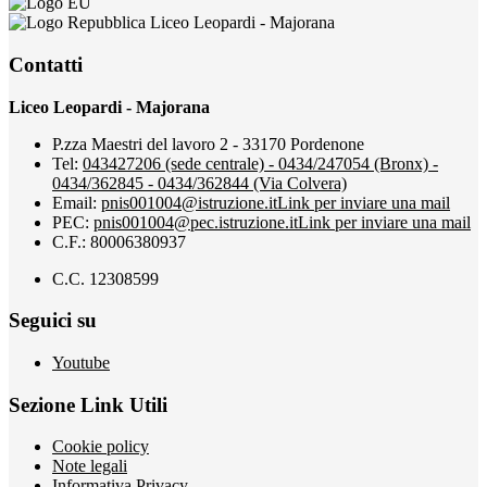
Liceo Leopardi - Majorana
Contatti
Liceo Leopardi - Majorana
P.zza Maestri del lavoro 2 - 33170 Pordenone
Tel:
043427206 (sede centrale) - 0434/247054 (Bronx) -
0434/362845 - 0434/362844 (Via Colvera)
Email:
pnis001004@istruzione.it
Link per inviare una mail
PEC:
pnis001004@pec.istruzione.it
Link per inviare una mail
C.F.: 80006380937
C.C. 12308599
Seguici su
Youtube
Sezione Link Utili
Cookie policy
Note legali
Informativa Privacy