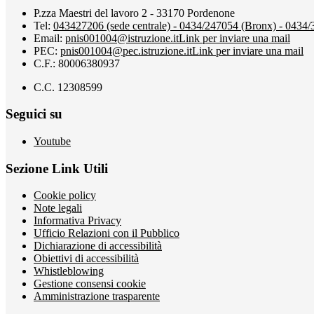
P.zza Maestri del lavoro 2 - 33170 Pordenone
Tel:
043427206 (sede centrale) - 0434/247054 (Bronx) - 0434
Email:
pnis001004@istruzione.it
Link per inviare una mail
PEC:
pnis001004@pec.istruzione.it
Link per inviare una mail
C.F.: 80006380937
C.C. 12308599
Seguici su
Youtube
Sezione Link Utili
Cookie policy
Note legali
Informativa Privacy
Ufficio Relazioni con il Pubblico
Dichiarazione di accessibilità
Obiettivi di accessibilità
Whistleblowing
Gestione consensi cookie
Amministrazione trasparente