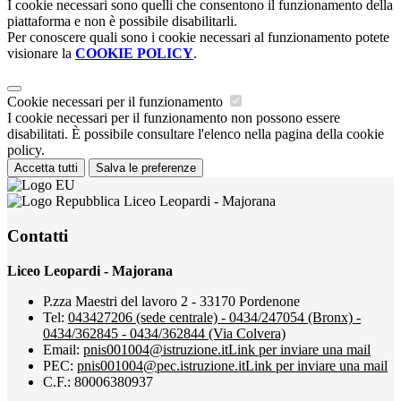
I cookie necessari sono quelli che consentono il funzionamento della
piattaforma e non è possibile disabilitarli.
Per conoscere quali sono i cookie necessari al funzionamento potete
visionare la
COOKIE POLICY
.
Cookie necessari per il funzionamento
I cookie necessari per il funzionamento non possono essere
disabilitati. È possibile consultare l'elenco nella pagina della cookie
policy.
Accetta tutti
Salva le preferenze
Liceo Leopardi - Majorana
Contatti
Liceo Leopardi - Majorana
P.zza Maestri del lavoro 2 - 33170 Pordenone
Tel:
043427206 (sede centrale) - 0434/247054 (Bronx) -
0434/362845 - 0434/362844 (Via Colvera)
Email:
pnis001004@istruzione.it
Link per inviare una mail
PEC:
pnis001004@pec.istruzione.it
Link per inviare una mail
C.F.: 80006380937