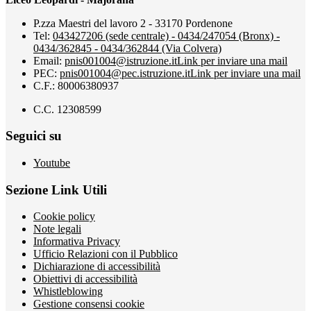
P.zza Maestri del lavoro 2 - 33170 Pordenone
Tel:
043427206 (sede centrale) - 0434/247054 (Bronx) -
0434/362845 - 0434/362844 (Via Colvera)
Email:
pnis001004@istruzione.it
Link per inviare una mail
PEC:
pnis001004@pec.istruzione.it
Link per inviare una mail
C.F.: 80006380937
C.C. 12308599
Seguici su
Youtube
Sezione Link Utili
Cookie policy
Note legali
Informativa Privacy
Ufficio Relazioni con il Pubblico
Dichiarazione di accessibilità
Obiettivi di accessibilità
Whistleblowing
Gestione consensi cookie