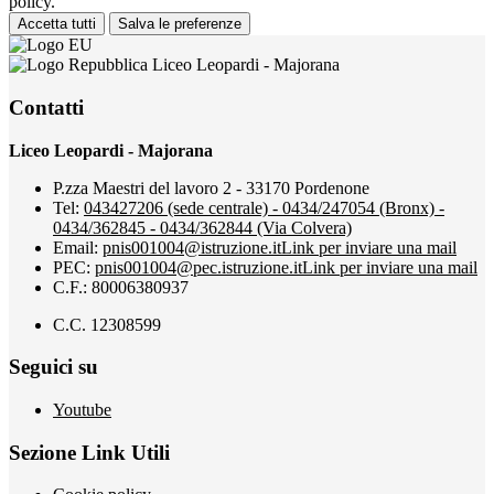
policy.
Accetta tutti
Salva le preferenze
Liceo Leopardi - Majorana
Contatti
Liceo Leopardi - Majorana
P.zza Maestri del lavoro 2 - 33170 Pordenone
Tel:
043427206 (sede centrale) - 0434/247054 (Bronx) -
0434/362845 - 0434/362844 (Via Colvera)
Email:
pnis001004@istruzione.it
Link per inviare una mail
PEC:
pnis001004@pec.istruzione.it
Link per inviare una mail
C.F.: 80006380937
C.C. 12308599
Seguici su
Youtube
Sezione Link Utili