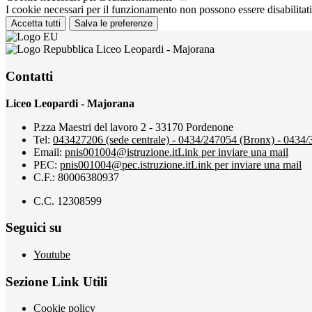
I cookie necessari per il funzionamento non possono essere disabilitati.
Accetta tutti
Salva le preferenze
Liceo Leopardi - Majorana
Contatti
Liceo Leopardi - Majorana
P.zza Maestri del lavoro 2 - 33170 Pordenone
Tel:
043427206 (sede centrale) - 0434/247054 (Bronx) - 0434
Email:
pnis001004@istruzione.it
Link per inviare una mail
PEC:
pnis001004@pec.istruzione.it
Link per inviare una mail
C.F.: 80006380937
C.C. 12308599
Seguici su
Youtube
Sezione Link Utili
Cookie policy