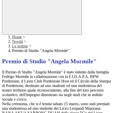
Home
>
Novità
>
Le notizie
>
Premio di Studio "Angela Mormile"
Premio di Studio "Angela Mormile"
Il Premio di Studio "Angela Mormile" è stato istituito dalla famiglia
Fedrigo Mormile in collaborazione con la F.I.D.A.P.A. BPW
Pordenone, il Lions Club Pordenone Host ed il Circolo della Stampa
di Pordenone, destinato ad uno studente ed una studentessa del
nostro territorio quale riconoscimento, alla fine del loro percorso
scolastico, dell'impegno dimostrato sia negli studi che in ambito
sociale e civico.
Nella cerimonia, che si é tenuta sabato 15 marzo, sono stati premiati
una studentessa ed uno studente del Liceo Leopardi Majorana:
NANA AKUA SARPONG DUAH della classe 5Cu del Liceo