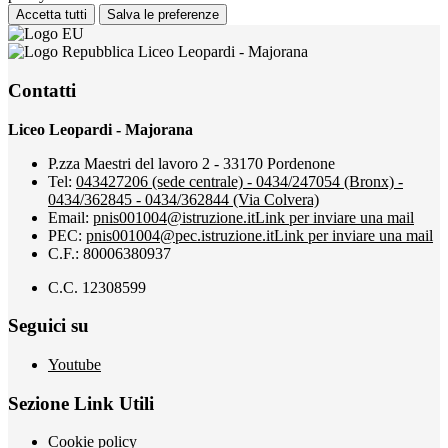
Accetta tutti
Salva le preferenze
Liceo Leopardi - Majorana
Contatti
Liceo Leopardi - Majorana
P.zza Maestri del lavoro 2 - 33170 Pordenone
Tel:
043427206 (sede centrale) - 0434/247054 (Bronx) -
0434/362845 - 0434/362844 (Via Colvera)
Email:
pnis001004@istruzione.it
Link per inviare una mail
PEC:
pnis001004@pec.istruzione.it
Link per inviare una mail
C.F.: 80006380937
C.C. 12308599
Seguici su
Youtube
Sezione Link Utili
Cookie policy