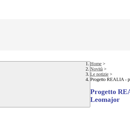
Home
>
Novità
>
Le notizie
>
Progetto REALIA - pa
Progetto REA
Leomajor