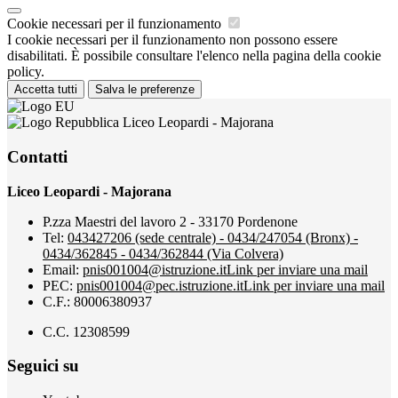
Cookie necessari per il funzionamento
I cookie necessari per il funzionamento non possono essere
disabilitati. È possibile consultare l'elenco nella pagina della cookie
policy.
Accetta tutti
Salva le preferenze
Liceo Leopardi - Majorana
Contatti
Liceo Leopardi - Majorana
P.zza Maestri del lavoro 2 - 33170 Pordenone
Tel:
043427206 (sede centrale) - 0434/247054 (Bronx) -
0434/362845 - 0434/362844 (Via Colvera)
Email:
pnis001004@istruzione.it
Link per inviare una mail
PEC:
pnis001004@pec.istruzione.it
Link per inviare una mail
C.F.: 80006380937
C.C. 12308599
Seguici su