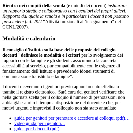
Rientra nei compiti della scuola
(e quindi dei docenti)
instaurare
un rapporto stretto e collaborativo con i genitori dei propri allievi.
Rapporto dal quale la scuola e in particolare i docenti non possono
prescindere
(art. 29/2 “Attività funzionali all’insegnamento” del
CCNL/2007).
Modalità e calendario
Il consiglio d’istituto sulla base delle proposte del collegio
docenti "definisce le modalità e i criteri
per lo svolgimento dei
rapporti con le famiglie e gli studenti, assicurando la concreta
accessibilità al servizio, pur compatibilmente con le esigenze di
funzionamento dell’istituto e prevedendo idonei strumenti di
comunicazione tra istituto e famiglie”.
I docenti riceveranno i genitori previo appuntamento effettuato
tramite il registro elettronico. Sarà cura dei genitori verificare che
nella giornata scelta per il colloquio il numero di prenotazioni non
abbia già esaurito il tempo a disposizione del docente e che, per
motivi urgenti e imprevisti il colloquio non sia stato annullato.
guida per genitori per prenotare e accedere ai colloqui (pdf)…
video guida per i genitori...
guida per i docenti (pdf)