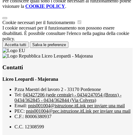
Per conoscere quali sono i cookie necessari al funzionamento potete
visionare la
COOKIE POLICY
.
Cookie necessari per il funzionamento
I cookie necessari per il funzionamento non possono essere
disabilitati. È possibile consultare l'elenco nella pagina della cookie
policy.
Accetta tutti
Salva le preferenze
Liceo Leopardi - Majorana
Contatti
Liceo Leopardi - Majorana
P.zza Maestri del lavoro 2 - 33170 Pordenone
Tel:
043427206 (sede centrale) - 0434/247054 (Bronx) -
0434/362845 - 0434/362844 (Via Colvera)
Email:
pnis001004@istruzione.it
Link per inviare una mail
PEC:
pnis001004@pec.istruzione.it
Link per inviare una mail
C.F.: 80006380937
C.C. 12308599