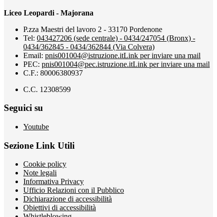
Liceo Leopardi - Majorana
P.zza Maestri del lavoro 2 - 33170 Pordenone
Tel:
043427206 (sede centrale) - 0434/247054 (Bronx) -
0434/362845 - 0434/362844 (Via Colvera)
Email:
pnis001004@istruzione.it
Link per inviare una mail
PEC:
pnis001004@pec.istruzione.it
Link per inviare una mail
C.F.: 80006380937
C.C. 12308599
Seguici su
Youtube
Sezione Link Utili
Cookie policy
Note legali
Informativa Privacy
Ufficio Relazioni con il Pubblico
Dichiarazione di accessibilità
Obiettivi di accessibilità
Whistleblowing