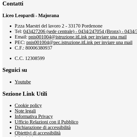
Contatti
Liceo Leopardi - Majorana
P.zza Maestri del lavoro 2 - 33170 Pordenone
Tel:
043427206 (sede centrale) - 0434/247054 (Bronx) - 0434
Email:
pnis001004@istruzione.it
Link per inviare una mail
PEC:
pnis001004@pec.istruzione.it
Link per inviare una mail
C.F.: 80006380937
C.C. 12308599
Seguici su
Youtube
Sezione Link Utili
Cookie policy
Note legali
Informativa Privacy
Ufficio Relazioni con il Pubblico
Dichiarazione di accessibilità
Obiettivi di accessibilità