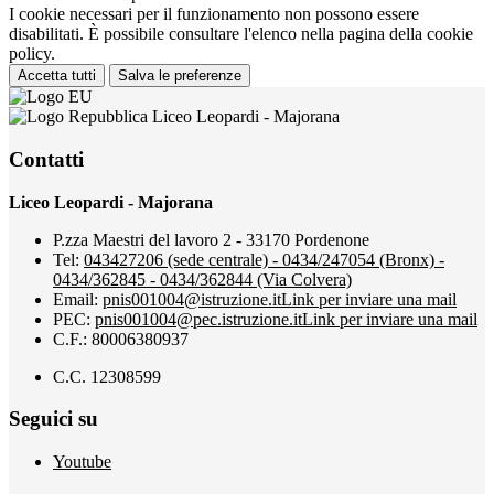
I cookie necessari per il funzionamento non possono essere
disabilitati. È possibile consultare l'elenco nella pagina della cookie
policy.
Accetta tutti
Salva le preferenze
Liceo Leopardi - Majorana
Contatti
Liceo Leopardi - Majorana
P.zza Maestri del lavoro 2 - 33170 Pordenone
Tel:
043427206 (sede centrale) - 0434/247054 (Bronx) -
0434/362845 - 0434/362844 (Via Colvera)
Email:
pnis001004@istruzione.it
Link per inviare una mail
PEC:
pnis001004@pec.istruzione.it
Link per inviare una mail
C.F.: 80006380937
C.C. 12308599
Seguici su
Youtube