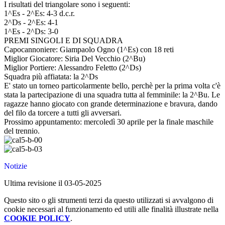
I risultati del triangolare sono i seguenti:
1^Es - 2^Es: 4-3 d.c.r.
2^Ds - 2^Es: 4-1
1^Es - 2^Ds: 3-0
PREMI SINGOLI E DI SQUADRA
Capocannoniere: Giampaolo Ogno (1^Es) con 18 reti
Miglior Giocatore: Siria Del Vecchio (2^Bu)
Miglior Portiere: Alessandro Feletto (2^Ds)
Squadra più affiatata: la 2^Ds
E' stato un torneo particolarmente bello, perchè per la prima volta c'è
stata la partecipazione di una squadra tutta al femminile: la 2^Bu. Le
ragazze hanno giocato con grande determinazione e bravura, dando
del filo da torcere a tutti gli avversari.
Prossimo appuntamento: mercoledì 30 aprile per la finale maschile
del trennio.
Notizie
Ultima revisione il 03-05-2025
Questo sito o gli strumenti terzi da questo utilizzati si avvalgono di
cookie necessari al funzionamento ed utili alle finalità illustrate nella
COOKIE POLICY
.