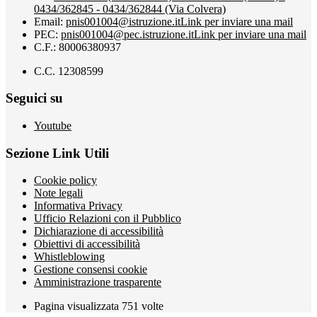
0434/362845 - 0434/362844 (Via Colvera)
Email:
pnis001004@istruzione.it
Link per inviare una mail
PEC:
pnis001004@pec.istruzione.it
Link per inviare una mail
C.F.: 80006380937
C.C. 12308599
Seguici su
Youtube
Sezione Link Utili
Cookie policy
Note legali
Informativa Privacy
Ufficio Relazioni con il Pubblico
Dichiarazione di accessibilità
Obiettivi di accessibilità
Whistleblowing
Gestione consensi cookie
Amministrazione trasparente
Pagina visualizzata
751
volte