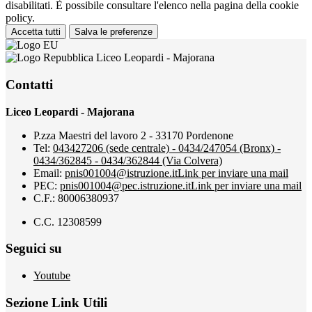
disabilitati. È possibile consultare l'elenco nella pagina della cookie
policy.
Accetta tutti
Salva le preferenze
Liceo Leopardi - Majorana
Contatti
Liceo Leopardi - Majorana
P.zza Maestri del lavoro 2 - 33170 Pordenone
Tel:
043427206 (sede centrale) - 0434/247054 (Bronx) -
0434/362845 - 0434/362844 (Via Colvera)
Email:
pnis001004@istruzione.it
Link per inviare una mail
PEC:
pnis001004@pec.istruzione.it
Link per inviare una mail
C.F.: 80006380937
C.C. 12308599
Seguici su
Youtube
Sezione Link Utili