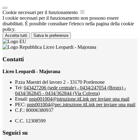
Cookie necessari per il funzionamento
I cookie necessari per il funzionamento non possono essere
disabilitati. È possibile consultare l'elenco nella pagina della cookie
policy.
Accetta tutti
Salva le preferenze
Liceo Leopardi - Majorana
Contatti
Liceo Leopardi - Majorana
P.zza Maestri del lavoro 2 - 33170 Pordenone
Tel:
043427206 (sede centrale) - 0434/247054 (Bronx) -
0434/362845 - 0434/362844 (Via Colvera)
Email:
pnis001004@istruzione.it
Link per inviare una mail
PEC:
pnis001004@pec.istruzione.it
Link per inviare una mail
C.F.: 80006380937
C.C. 12308599
Seguici su