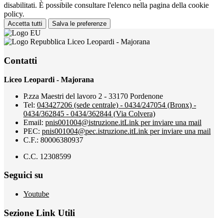
disabilitati. È possibile consultare l'elenco nella pagina della cookie
policy.
Accetta tutti
Salva le preferenze
Liceo Leopardi - Majorana
Contatti
Liceo Leopardi - Majorana
P.zza Maestri del lavoro 2 - 33170 Pordenone
Tel:
043427206 (sede centrale) - 0434/247054 (Bronx) -
0434/362845 - 0434/362844 (Via Colvera)
Email:
pnis001004@istruzione.it
Link per inviare una mail
PEC:
pnis001004@pec.istruzione.it
Link per inviare una mail
C.F.: 80006380937
C.C. 12308599
Seguici su
Youtube
Sezione Link Utili