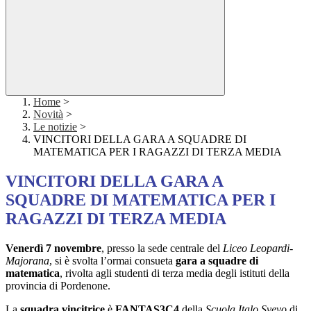
Home
>
Novità
>
Le notizie
>
VINCITORI DELLA GARA A SQUADRE DI
MATEMATICA PER I RAGAZZI DI TERZA MEDIA
VINCITORI DELLA GARA A
SQUADRE DI MATEMATICA PER I
RAGAZZI DI TERZA MEDIA
Venerdì 7 novembre
, presso la sede centrale del
Liceo Leopardi-
Majorana
, si è svolta l’ormai consueta
gara a squadre di
matematica
, rivolta agli studenti di terza media degli istituti della
provincia di Pordenone.
La
squadra vincitrice
è
FANTAS3C4
della
Scuola Italo Svevo
di