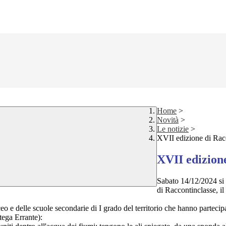
Home
>
Novità
>
Le notizie
>
XVII edizione di Rac
XVII edizion
Sabato 14/12/2024 si è
di Raccontinclasse, i
liceo e delle scuole secondarie di I grado del territorio che hanno partecipa
tega Errante):