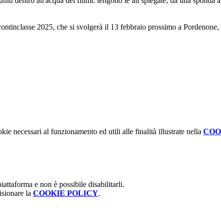
niti dentro all'acqua dei fiumi: tengono le ali spiegate, da una sponda al
ccontinclasse 2025, che si svolgerà il 13 febbraio prossimo a Pordenone
kie necessari al funzionamento ed utili alle finalità illustrate nella
COO
attaforma e non è possibile disabilitarli.
isionare la
COOKIE POLICY
.