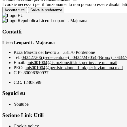
I cookie necessari per il funzionamento non possono essere disabilitati.
Accetta tutti
Salva le preferenze
Liceo Leopardi - Majorana
Contatti
Liceo Leopardi - Majorana
P.zza Maestri del lavoro 2 - 33170 Pordenone
Tel:
043427206 (sede centrale) - 0434/247054 (Bronx) - 0434
Email:
pnis001004@istruzione.it
Link per inviare una mail
PEC:
pnis001004@pec.istruzione.it
Link per inviare una mail
C.F.: 80006380937
C.C. 12308599
Seguici su
Youtube
Sezione Link Utili
Cookie policy