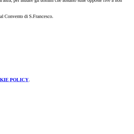
l'altra, per aiutare gli uomini che abitano sulle opposte rive a non
, al Convento di S.Francesco.
KIE POLICY
.