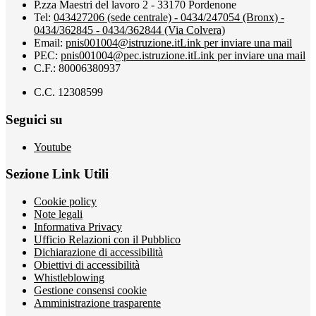
P.zza Maestri del lavoro 2 - 33170 Pordenone
Tel:
043427206 (sede centrale) - 0434/247054 (Bronx) -
0434/362845 - 0434/362844 (Via Colvera)
Email:
pnis001004@istruzione.it
Link per inviare una mail
PEC:
pnis001004@pec.istruzione.it
Link per inviare una mail
C.F.: 80006380937
C.C. 12308599
Seguici su
Youtube
Sezione Link Utili
Cookie policy
Note legali
Informativa Privacy
Ufficio Relazioni con il Pubblico
Dichiarazione di accessibilità
Obiettivi di accessibilità
Whistleblowing
Gestione consensi cookie
Amministrazione trasparente