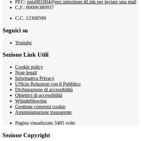
PEC:
pnis001004@pec.istruzione.it
Link per inviare una mail
C.F.: 80006380937
C.C. 12308599
Seguici su
Youtube
Sezione Link Utili
Cookie policy
Note legali
Informativa Privacy
Ufficio Relazioni con il Pubblico
Dichiarazione di accessibilità
Obiettivi di accessibilità
Whistleblowing
Gestione consensi cookie
Amministrazione trasparente
Pagina visualizzata
3485
volte
Sezione Copyright