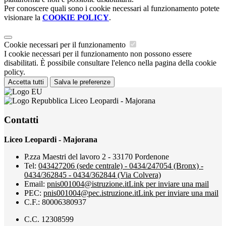
Per conoscere quali sono i cookie necessari al funzionamento potete
visionare la
COOKIE POLICY
.
Cookie necessari per il funzionamento
I cookie necessari per il funzionamento non possono essere
disabilitati. È possibile consultare l'elenco nella pagina della cookie
policy.
Accetta tutti
Salva le preferenze
Liceo Leopardi - Majorana
Contatti
Liceo Leopardi - Majorana
P.zza Maestri del lavoro 2 - 33170 Pordenone
Tel:
043427206 (sede centrale) - 0434/247054 (Bronx) -
0434/362845 - 0434/362844 (Via Colvera)
Email:
pnis001004@istruzione.it
Link per inviare una mail
PEC:
pnis001004@pec.istruzione.it
Link per inviare una mail
C.F.: 80006380937
C.C. 12308599