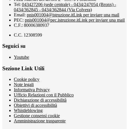
Tel:
043427206 (sede centrale) - 0434/247054 (Bronx) -
0434/362845 - 0434/362844 (Via Colvera)
Email:
pnis001004@istruzione.it
Link per inviare una mail
PEC:
pnis001004@pec.istruzione.it
Link per inviare una mail
C.F.: 80006380937
C.C. 12308599
Seguici su
Youtube
Sezione Link Utili
Cookie policy
Note legali
Informativa Privacy
Ufficio Relazioni con il Pubblico
Dichiarazione di accessibilità
Obiettivi di accessibilità
Whistleblowing
Gestione consensi cookie
Amministrazione trasparente