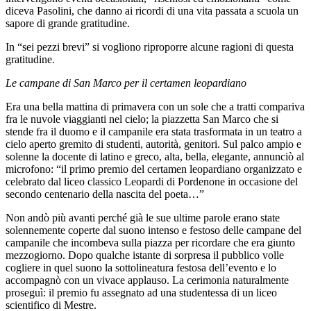
diceva Pasolini, che danno ai ricordi di una vita passata a scuola un
sapore di grande gratitudine.
In “sei pezzi brevi” si vogliono riproporre alcune ragioni di questa
gratitudine.
Le campane di San Marco per il certamen leopardiano
Era una bella mattina di primavera con un sole che a tratti compariva
fra le nuvole viaggianti nel cielo; la piazzetta San Marco che si
stende fra il duomo e il campanile era stata trasformata in un teatro a
cielo aperto gremito di studenti, autorità, genitori. Sul palco ampio e
solenne la docente di latino e greco, alta, bella, elegante, annunciò al
microfono: “il primo premio del certamen leopardiano organizzato e
celebrato dal liceo classico Leopardi di Pordenone in occasione del
secondo centenario della nascita del poeta…”
Non andò più avanti perché già le sue ultime parole erano state
solennemente coperte dal suono intenso e festoso delle campane del
campanile che incombeva sulla piazza per ricordare che era giunto
mezzogiorno. Dopo qualche istante di sorpresa il pubblico volle
cogliere in quel suono la sottolineatura festosa dell’evento e lo
accompagnò con un vivace applauso. La cerimonia naturalmente
proseguì: il premio fu assegnato ad una studentessa di un liceo
scientifico di Mestre.