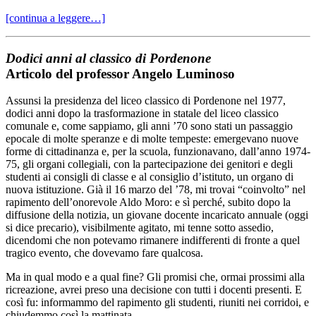
[continua a leggere…]
Dodici anni al classico di Pordenone
Articolo del professor Angelo Luminoso
Assunsi la presidenza del liceo classico di Pordenone nel 1977,
dodici anni dopo la trasformazione in statale del liceo classico
comunale e, come sappiamo, gli anni ’70 sono stati un passaggio
epocale di molte speranze e di molte tempeste: emergevano nuove
forme di cittadinanza e, per la scuola, funzionavano, dall’anno 1974-
75, gli organi collegiali, con la partecipazione dei genitori e degli
studenti ai consigli di classe e al consiglio d’istituto, un organo di
nuova istituzione. Già il 16 marzo del ’78, mi trovai “coinvolto” nel
rapimento dell’onorevole Aldo Moro: e sì perché, subito dopo la
diffusione della notizia, un giovane docente incaricato annuale (oggi
si dice precario), visibilmente agitato, mi tenne sotto assedio,
dicendomi che non potevamo rimanere indifferenti di fronte a quel
tragico evento, che dovevamo fare qualcosa.
Ma in qual modo e a qual fine? Gli promisi che, ormai prossimi alla
ricreazione, avrei preso una decisione con tutti i docenti presenti. E
così fu: informammo del rapimento gli studenti, riuniti nei corridoi, e
chiudemmo così la mattinata.