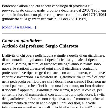
Pordenone allora non era ancora capoluogo di provincia e il
provveditorato circondariale, proprio a decorrere dal 20/03/1965, era
entrato in funzione con piene competenze con il d.m. del 17/10/1964
(pubblicato sulla gazzetta ufficiale n. 21 del 26/01/1965).
[continua a leggere…]
Come un giardiniere
Articolo del professor Sergio Chiarotto
L’attività di chi opera nella scuola è simile a quelle di un giardiniere,
di un contadino: ogni anno si ripete il ciclo stagionale, si ripetono i
lavori di semina, di cura, di raccolto; ma ogni anno le piante sono
nuove, le stagioni diverse ed ogni anno il giardiniere-contadino-
professore deve ripetere gesti consueti con animo nuovo, con nuove
varianti e invenzioni. La metafora del giardiniere fra l’altro è celebre
nella pedagogia per ricordare che i docenti non creano i fiori, non ne
sono i padroni perché i fiori hanno una loro natura, un loro destino:
il docente è appunto il giardiniere che li ama, li pota, li coltiva, per
consentire loro di manifestarsi con tutto il proprio splendore. La vita
del giardiniere–professore non è ripetitiva, non è monotona; oltre al
rinnovamento di anno in anno degli alunni, dei fiori, alle volte
intervengono eventi occasionali, “rischiosi ed emozionanti” come