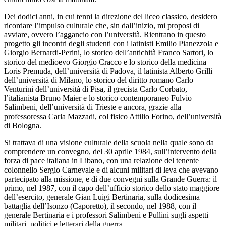
Dei dodici anni, in cui tenni la direzione del liceo classico, desidero
ricordare l’impulso culturale che, sin dall’inizio, mi proposi di
avviare, ovvero l’aggancio con l’università. Rientrano in questo
progetto gli incontri degli studenti con i latinisti Emilio Pianezzola e
Giorgio Bernardi-Perini, lo storico dell’antichità Franco Sartori, lo
storico del medioevo Giorgio Cracco e lo storico della medicina
Loris Premuda, dell’università di Padova, il latinista Alberto Grilli
dell’università di Milano, lo storico del diritto romano Carlo
Venturini dell’università di Pisa, il grecista Carlo Corbato,
l’italianista Bruno Maier e lo storico contemporaneo Fulvio
Salimbeni, dell’università di Trieste e ancora, grazie alla
professoressa Carla Mazzadi, col fisico Attilio Forino, dell’università
di Bologna.
Si trattava di una visione culturale della scuola nella quale sono da
comprendere un convegno, del 30 aprile 1984, sull’intervento della
forza di pace italiana in Libano, con una relazione del tenente
colonnello Sergio Carnevale e di alcuni militari di leva che avevano
partecipato alla missione, e di due convegni sulla Grande Guerra: il
primo, nel 1987, con il capo dell’ufficio storico dello stato maggiore
dell’esercito, generale Gian Luigi Bertinaria, sulla dodicesima
battaglia dell’Isonzo (Caporetto), il secondo, nel 1988, con il
generale Bertinaria e i professori Salimbeni e Pullini sugli aspetti
militari, politici e letterari della guerra.