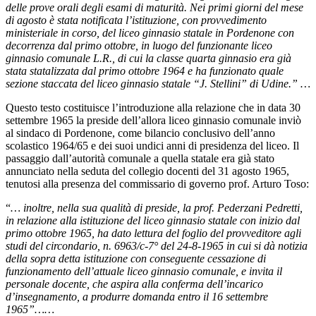
delle prove orali degli esami di maturità. Nei primi giorni del mese
di agosto è stata notificata l’istituzione, con provvedimento
ministeriale in corso, del liceo ginnasio statale in Pordenone con
decorrenza dal primo ottobre, in luogo del funzionante liceo
ginnasio comunale L.R., di cui la classe quarta ginnasio era già
stata statalizzata dal primo ottobre 1964 e ha funzionato quale
sezione staccata del liceo ginnasio statale “J. Stellini” di Udine.” …
Questo testo costituisce l’introduzione alla relazione che in data 30
settembre 1965 la preside dell’allora liceo ginnasio comunale inviò
al sindaco di Pordenone, come bilancio conclusivo dell’anno
scolastico 1964/65 e dei suoi undici anni di presidenza del liceo. Il
passaggio dall’autorità comunale a quella statale era già stato
annunciato nella seduta del collegio docenti del 31 agosto 1965,
tenutosi alla presenza del commissario di governo prof. Arturo Toso:
“
… inoltre, nella sua qualità di preside, la prof. Pederzani Pedretti,
in relazione alla istituzione del liceo ginnasio statale con inizio dal
primo ottobre 1965, ha dato lettura del foglio del provveditore agli
studi del circondario, n. 6963/c-7° del 24-8-1965 in cui si dà notizia
della sopra detta istituzione con conseguente cessazione di
funzionamento dell’attuale liceo ginnasio comunale, e invita il
personale docente, che aspira alla conferma dell’incarico
d’insegnamento, a produrre domanda entro il 16 settembre
1965”……