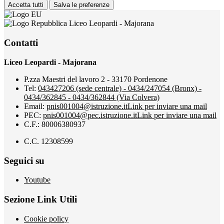
Accetta tutti
Salva le preferenze
Liceo Leopardi - Majorana
Contatti
Liceo Leopardi - Majorana
P.zza Maestri del lavoro 2 - 33170 Pordenone
Tel:
043427206 (sede centrale) - 0434/247054 (Bronx) -
0434/362845 - 0434/362844 (Via Colvera)
Email:
pnis001004@istruzione.it
Link per inviare una mail
PEC:
pnis001004@pec.istruzione.it
Link per inviare una mail
C.F.: 80006380937
C.C. 12308599
Seguici su
Youtube
Sezione Link Utili
Cookie policy