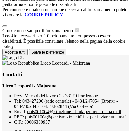
piattaforma e non è possibile disabilitarli.
Per conoscere quali sono i cookie necessari al funzionamento potete
visionare la
COOKIE POLICY
.
Cookie necessari per il funzionamento
I cookie necessari per il funzionamento non possono essere
disabilitati. È possibile consultare l'elenco nella pagina della cookie
policy.
Accetta tutti
Salva le preferenze
Liceo Leopardi - Majorana
Contatti
Liceo Leopardi - Majorana
P.zza Maestri del lavoro 2 - 33170 Pordenone
Tel:
043427206 (sede centrale) - 0434/247054 (Bronx) -
0434/362845 - 0434/362844 (Via Colvera)
Email:
pnis001004@istruzione.it
Link per inviare una mail
PEC:
pnis001004@pec.istruzione.it
Link per inviare una mail
C.F.: 80006380937