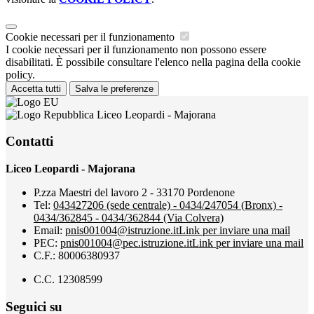
Cookie necessari per il funzionamento
I cookie necessari per il funzionamento non possono essere
disabilitati. È possibile consultare l'elenco nella pagina della cookie
policy.
Accetta tutti
Salva le preferenze
Liceo Leopardi - Majorana
Contatti
Liceo Leopardi - Majorana
P.zza Maestri del lavoro 2 - 33170 Pordenone
Tel:
043427206 (sede centrale) - 0434/247054 (Bronx) -
0434/362845 - 0434/362844 (Via Colvera)
Email:
pnis001004@istruzione.it
Link per inviare una mail
PEC:
pnis001004@pec.istruzione.it
Link per inviare una mail
C.F.: 80006380937
C.C. 12308599
Seguici su