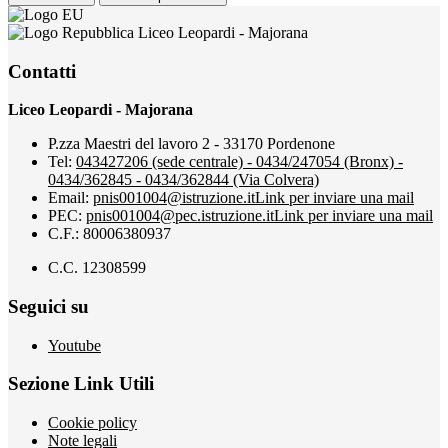
Liceo Leopardi - Majorana
Contatti
Liceo Leopardi - Majorana
P.zza Maestri del lavoro 2 - 33170 Pordenone
Tel:
043427206 (sede centrale) - 0434/247054 (Bronx) -
0434/362845 - 0434/362844 (Via Colvera)
Email:
pnis001004@istruzione.it
Link per inviare una mail
PEC:
pnis001004@pec.istruzione.it
Link per inviare una mail
C.F.: 80006380937
C.C. 12308599
Seguici su
Youtube
Sezione Link Utili
Cookie policy
Note legali