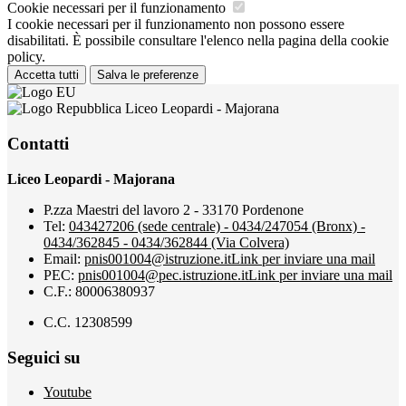
Cookie necessari per il funzionamento
I cookie necessari per il funzionamento non possono essere
disabilitati. È possibile consultare l'elenco nella pagina della cookie
policy.
Accetta tutti
Salva le preferenze
Liceo Leopardi - Majorana
Contatti
Liceo Leopardi - Majorana
P.zza Maestri del lavoro 2 - 33170 Pordenone
Tel:
043427206 (sede centrale) - 0434/247054 (Bronx) -
0434/362845 - 0434/362844 (Via Colvera)
Email:
pnis001004@istruzione.it
Link per inviare una mail
PEC:
pnis001004@pec.istruzione.it
Link per inviare una mail
C.F.: 80006380937
C.C. 12308599
Seguici su
Youtube