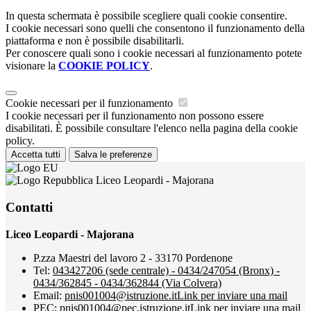
In questa schermata è possibile scegliere quali cookie consentire.
I cookie necessari sono quelli che consentono il funzionamento della
piattaforma e non è possibile disabilitarli.
Per conoscere quali sono i cookie necessari al funzionamento potete
visionare la
COOKIE POLICY
.
Cookie necessari per il funzionamento
I cookie necessari per il funzionamento non possono essere
disabilitati. È possibile consultare l'elenco nella pagina della cookie
policy.
Accetta tutti
Salva le preferenze
Liceo Leopardi - Majorana
Contatti
Liceo Leopardi - Majorana
P.zza Maestri del lavoro 2 - 33170 Pordenone
Tel:
043427206 (sede centrale) - 0434/247054 (Bronx) -
0434/362845 - 0434/362844 (Via Colvera)
Email:
pnis001004@istruzione.it
Link per inviare una mail
PEC:
pnis001004@pec.istruzione.it
Link per inviare una mail