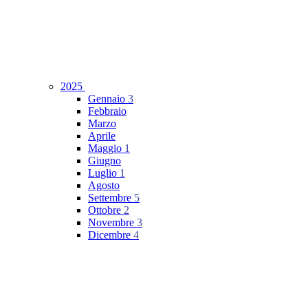
2025
Gennaio
3
Febbraio
Marzo
Aprile
Maggio
1
Giugno
Luglio
1
Agosto
Settembre
5
Ottobre
2
Novembre
3
Dicembre
4