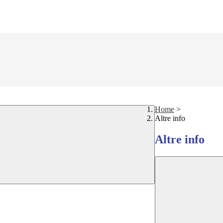
Home
>
Altre info
Altre info