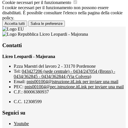
Cookie necessari per il funzionamento
I cookie necessari per il funzionamento non possono essere
disabilitati. È possibile consultare l'elenco nella pagina della cookie
policy.
Accetta tutti
Salva le preferenze
Liceo Leopardi - Majorana
Contatti
Liceo Leopardi - Majorana
P.zza Maestri del lavoro 2 - 33170 Pordenone
Tel:
043427206 (sede centrale) - 0434/247054 (Bronx) -
0434/362845 - 0434/362844 (Via Colvera)
Email:
pnis001004@istruzione.it
Link per inviare una mail
PEC:
pnis001004@pec.istruzione.it
Link per inviare una mail
C.F.: 80006380937
C.C. 12308599
Seguici su
Youtube