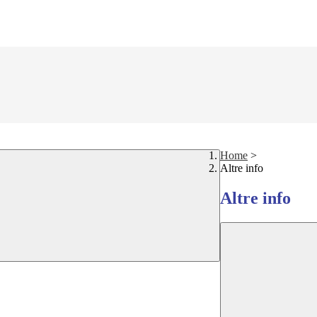
Home
>
Altre info
Altre info