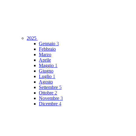
2025
Gennaio
3
Febbraio
Marzo
Aprile
Maggio
1
Giugno
Luglio
1
Agosto
Settembre
5
Ottobre
2
Novembre
3
Dicembre
4